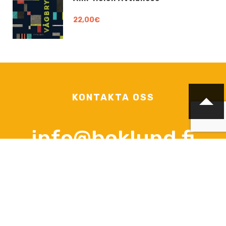
22,00€
KONTAKTA OSS
info@boklund.fi
KONTAKTPERSONER
VD och kontaktperson gällande avtalsfrågor, offerter och
beställningar