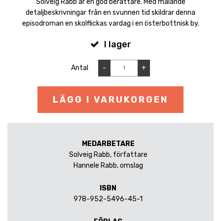
Solveig Rabb är en god berättare. Med målande
detaljbeskrivningar från en svunnen tid skildrar denna
episodroman en skolflickas vardag i en österbottnisk by.
I lager
Antal
-
+
LÄGG I VARUKORGEN
MEDARBETARE
Solveig Rabb, författare
Hannele Rabb, omslag
ISBN
978-952-5496-45-1