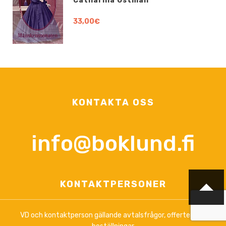
Catharina Östman
33,00€
KONTAKTA OSS
info@boklund.fi
KONTAKTPERSONER
VD och kontaktperson gällande avtalsfrågor, offerter och