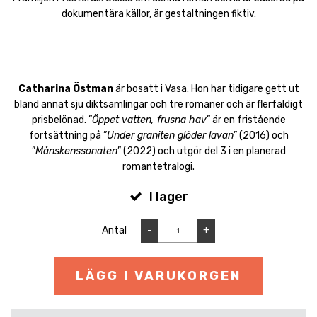
dokumentära källor, är gestaltningen fiktiv.
Catharina Östman
är bosatt i Vasa. Hon har tidigare gett ut
bland annat sju diktsamlingar och tre romaner och är flerfaldigt
prisbelönad. ”
Öppet vatten, frusna hav
” är en fristående
fortsättning på ”
Under graniten glöder lavan
” (2016) och
”
Månskenssonaten
” (2022) och utgör del 3 i en planerad
romantetralogi.
I lager
Antal
-
+
LÄGG I VARUKORGEN