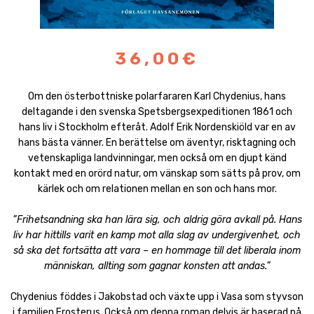
36,00€
Om den österbottniske polarfararen Karl Chydenius, hans
deltagande i den svenska Spetsbergsexpeditionen 1861 och
hans liv i Stockholm efteråt. Adolf Erik Nordenskiöld var en av
hans bästa vänner. En berättelse om äventyr, risktagning och
vetenskapliga landvinningar, men också om en djupt känd
kontakt med en orörd natur, om vänskap som sätts på prov, om
kärlek och om relationen mellan en son och hans mor.
”Frihetsandning ska han lära sig, och aldrig göra avkall på. Hans
liv har hittills varit en kamp mot alla slag av undergivenhet, och
så ska det fortsätta att vara – en hommage till det liberala inom
människan, allting som gagnar konsten att andas.”
Chydenius föddes i Jakobstad och växte upp i Vasa som styvson
i familjen Frosterus. Också om denna roman delvis är baserad på