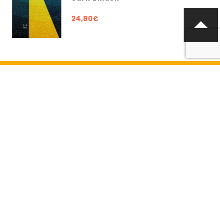
24,80€
KONTAKTA OSS
info@boklund.fi
KONTAKTPERSONER
VD och kontaktperson gällande avtalsfrågor, offerter och
beställningar