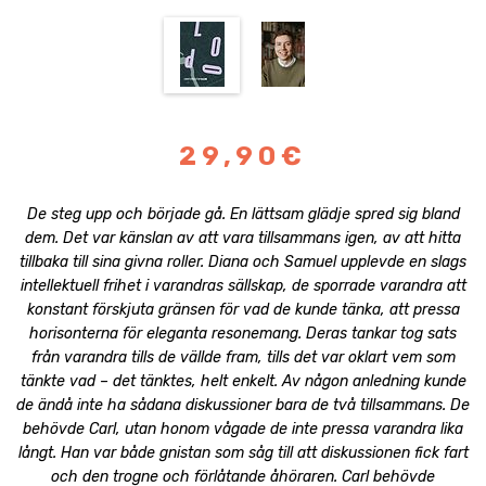
29,90€
De steg upp och började gå. En lättsam glädje spred sig bland
dem. Det var känslan av att vara tillsammans igen, av att hitta
tillbaka till sina givna roller. Diana och Samuel upplevde en slags
intellektuell frihet i varandras sällskap, de sporrade varandra att
konstant förskjuta gränsen för vad de kunde tänka, att pressa
horisonterna för eleganta resonemang. Deras tankar tog sats
från varandra tills de vällde fram, tills det var oklart vem som
tänkte vad – det tänktes, helt enkelt. Av någon anledning kunde
de ändå inte ha sådana diskussioner bara de två tillsammans. De
behövde Carl, utan honom vågade de inte pressa varandra lika
långt. Han var både gnistan som såg till att diskussionen fick fart
och den trogne och förlåtande åhöraren. Carl behövde