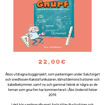
22,00€
Åbos utdragna byggprojekt, som parkeringen under Salutorget
och snedhissen Kakolafunikularen, klimatdemonstrationer och
kabelbekymmer, samt ny och gammal teknik är några av de
teman som gnurfen har kommenterat i Åbo Underrättelser
2019.
I det här samlingsalbumet fortsätter illustratören och