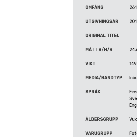
OMFÅNG
261
UTGIVNINGSÅR
201
ORIGINAL TITEL
MÅTT B/H/R
24,
VIKT
149
MEDIA/BANDTYP
Inb
SPRÅK
Fin
Sve
Eng
ÅLDERSGRUPP
Vux
VARUGRUPP
Fot