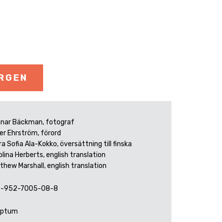
ORGEN
nar Bäckman, fotograf
er Ehrström, förord
a Sofia Ala-Kokko, översättning till finska
olina Herberts, english translation
thew Marshall, english translation
8-952-7005-08-8
iptum