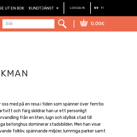
GE UT EN BOK
KUNDTJÄNST
LOGGA IN
SV
FI
0,00€
A
CKMAN
oss med på en resa i tiden som spänner över femtio
artvitt och färg skildrar han ur ett personligt
ndling från en liten, lugn och idyllisk stad till
unga betonghus dominerar stadsbilden. Men han visar
evande folkliv, spännande miljöer, lummiga parker samt