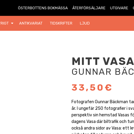
ÖSTERBOTTENS BOKMÄSSA
ÅTERFÖRSÄLJARE
UTGIVARE
RIGT
ANTIKVARIAT
TIDSKRIFTER
LJUD
MITT VAS
GUNNAR BÄ
33,50€
Fotografen Gunnar Bäckman tar 
år. I ungefär 250 fotografier i sv
perspektiv sin hemstad Vasas förva
dagens Vasa där biltrafik och t
också andra sidor av Vasa: ett l