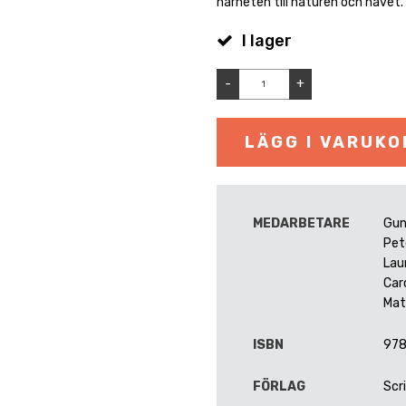
närheten till naturen och havet.
I lager
-
+
LÄGG I VARUK
MEDARBETARE
Gun
Pet
Laur
Car
Mat
ISBN
97
FÖRLAG
Scr