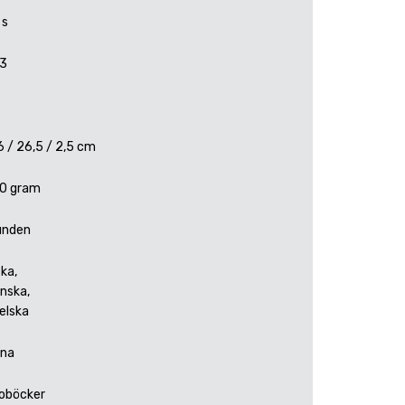
 s
3
6 / 26,5 / 2,5 cm
0 gram
unden
ska,
nska,
elska
na
oböcker