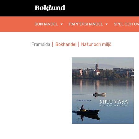
BOKHANDEL
PAPPERSHANDEL
SPEL OCH ÖV
Framsida
|
Bokhandel
|
Natur och miljö