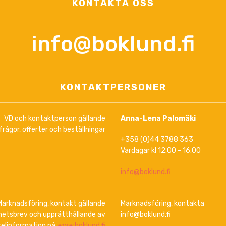
KONTAKTA OSS
info@boklund.fi
KONTAKTPERSONER
VD och kontaktperson gällande
Anna-Lena Palomäki
frågor, offerter och beställningar
+358 (0)44 3788 363
Vardagar kl 12.00 - 16.00
info@boklund.fi
Marknadsföring, kontakt gällande
Marknadsföring, kontakta
hetsbrev och upprätthållande av
info@boklund.fi
kelinformation på
www.boklund.fi