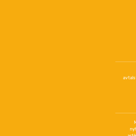
avtals
ny
arti