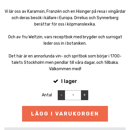
Vi lär oss av Karamsin, Franzén och en Hisinger på resa i vingårdar
och deras besök i källare i Europa. Orrelius och Synnerberg
berättar för oss i köpmanslexika.
Och av fru Weltzin, vars receptbok med brygder och surrogat
leder oss in i botaniken.
Det här är en annorlunda vin- och spritbok som börjar i 1700-
talets Stockholm men pendlar till våra dagar, och tillbaka.
Välkommen med!
I lager
Antal
-
+
LÄGG I VARUKORGEN