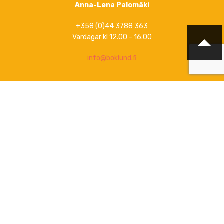
Anna-Lena Palomäki
+358 (0)44 3788 363
Vardagar kl 12.00 - 16.00
info@boklund.fi
Marknadsföring, kontakt gällande nyhetsbrev och
upprätthållande av artikelinformation på
www.boklund.fi
och
www.bokinfo.se
Marknadsföring, kontakta info@boklund.fi