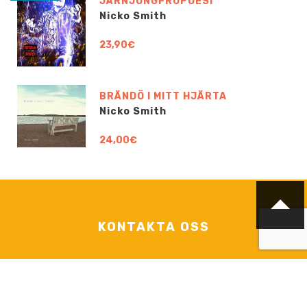
JÄRNJUNGFRUPOESI
Nicko Smith
23,90€
BRÄNDÖ I MITT HJÄRTA
Nicko Smith
24,00€
KONTAKTA OSS
info@boklund.fi