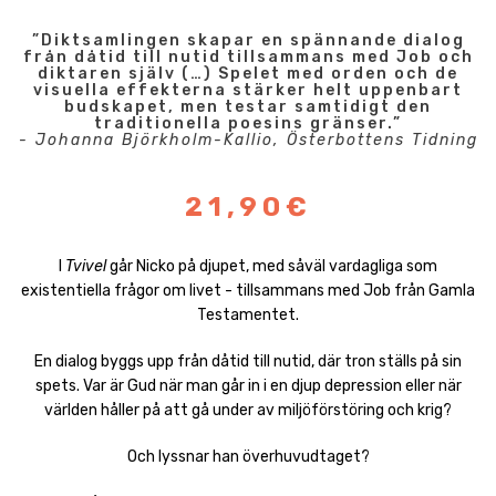
”Diktsamlingen skapar en spännande dialog
från dåtid till nutid tillsammans med Job och
diktaren själv (…) Spelet med orden och de
visuella effekterna stärker helt uppenbart
budskapet, men testar samtidigt den
traditionella poesins gränser.”
- Johanna Björkholm-Kallio, Österbottens Tidning
21,90€
I
Tvivel
går Nicko på djupet, med såväl vardagliga som
existentiella frågor om livet - tillsammans med Job från Gamla
Testamentet.
En dialog byggs upp från dåtid till nutid, där tron ställs på sin
spets. Var är Gud när man går in i en djup depression eller när
världen håller på att gå under av miljöförstöring och krig?
Och lyssnar han överhuvudtaget?