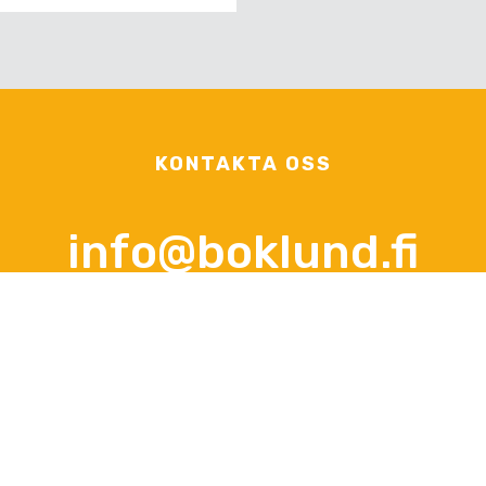
KONTAKTA OSS
info@boklund.fi
KONTAKTPERSONER
VD och kontaktperson gällande
Anna-Lena Palomäki
frågor, offerter och beställningar
+358 (0)44 3788 363
Vardagar kl 12.00 - 16.00