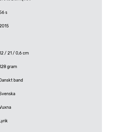
56 s
2015
12 / 21 / 0,6 cm
128 gram
Danskt band
Svenska
Vuxna
Lyrik