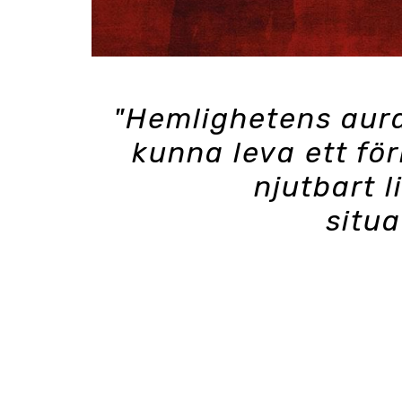
"Hemlighetens aura
kunna leva ett för
njutbart li
situa