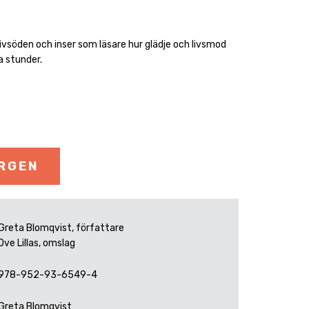
a livsöden och inser som läsare hur glädje och livsmod
a stunder.
ORGEN
Greta Blomqvist, författare
Ove Lillas, omslag
978-952-93-6549-4
Greta Blomqvist