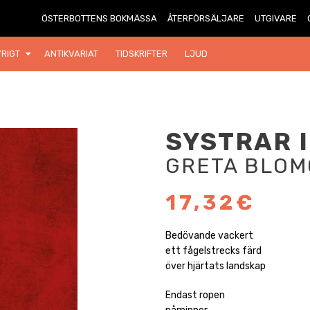
ÖSTERBOTTENS BOKMÄSSA
ÅTERFÖRSÄLJARE
UTGIVARE
RIGT
ANTIKVARIAT
TIDSKRIFTER
LJUD
SYSTRAR 
GRETA BLOM
17,32€
Bedövande vackert
ett fågelstrecks färd
över hjärtats landskap
Endast ropen