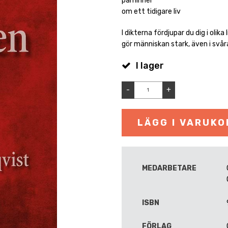
påminner
om ett tidigare liv
I dikterna fördjupar du dig i olik
gör människan stark, även i svår
I lager
-
+
LÄGG I VARUK
MEDARBETARE
ISBN
FÖRLAG