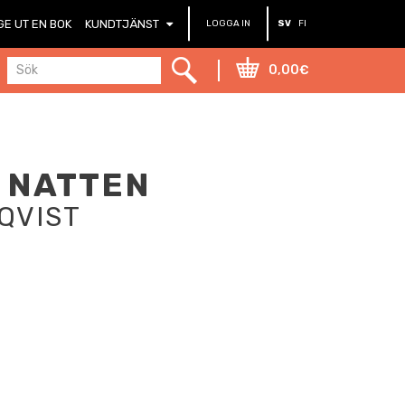
GE UT EN BOK
KUNDTJÄNST
LOGGA IN
SV
FI
0,00€
I NATTEN
QVIST