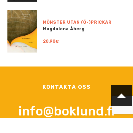
MÖNSTER UTAN (Ö-)PRICKAR
Magdalena Åberg
20,90€
KONTAKTA OSS
info@boklund.fi