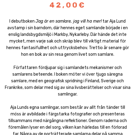
42,00€
I debutboken
Jag är en samlare, jag vill ha mer!
tar Aja Lund
avstamp i sin barndom, där hennes eget samlande började i en
enslig landsbygdsmiljö i Markby, Nykarleby. Där hände det inte
mycket, men varje sak och skräp blev till viktigt material för
hennes fantasifullhet och uttrycksbehov. Trettio år senare gör
hon en bok av sin resa genom livet som samlare.
Författaren fördjupar sig i samlandets mekanismer och
samlarens beteende. I boken möter vi över tjugo säregna
samlare, med en geografisk spridning i Finland, Sverige och
Frankrike, som delar med sig av sina livsberättelser och visar sina
samlingar.
Aja Lunds egna samlingar, som består av allt från tänder till
möss är avbildade i färgstarka fotografier och presenteras
tillsammans med närgångna reflektioner. Genom raderna och
föremålen lyser en del sorg, vilken kan härledas till en förlorad
far. Några av de porträtterade samlarna delar på samma