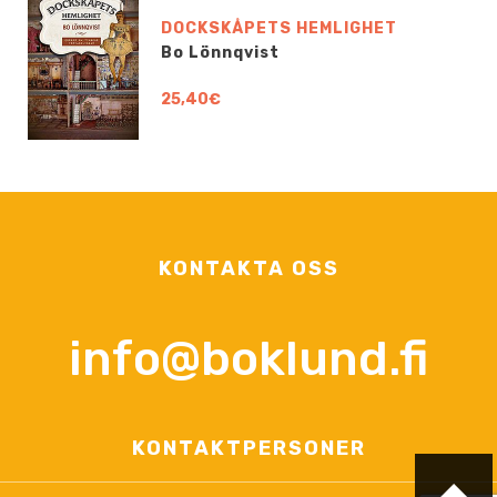
DOCKSKÅPETS HEMLIGHET
Bo Lönnqvist
25,40€
KONTAKTA OSS
info@boklund.fi
KONTAKTPERSONER