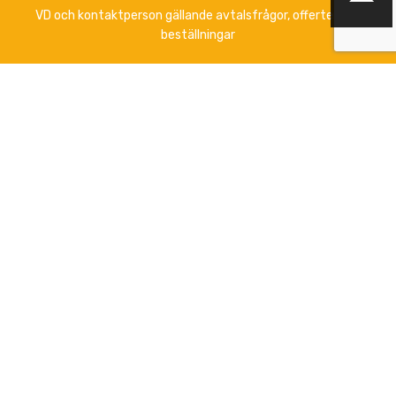
VD och kontaktperson gällande avtalsfrågor, offerter och
beställningar
Anna-Lena Palomäki
+358 (0)44 3788 363
Vardagar kl 12.00 - 16.00
info@boklund.fi
Marknadsföring, kontakt gällande nyhetsbrev och
upprätthållande av artikelinformation på
www.boklund.fi
och
www.bokinfo.se
Marknadsföring, kontakta info@boklund.fi