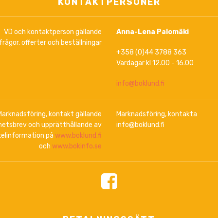
KONTAKTPERSONER
VD och kontaktperson gällande
Anna-Lena Palomäki
frågor, offerter och beställningar
+358 (0)44 3788 363
Vardagar kl 12.00 - 16.00
info@boklund.fi
Marknadsföring, kontakt gällande
Marknadsföring, kontakta
hetsbrev och upprätthållande av
info@boklund.fi
kelinformation på
www.boklund.fi
och
www.bokinfo.se