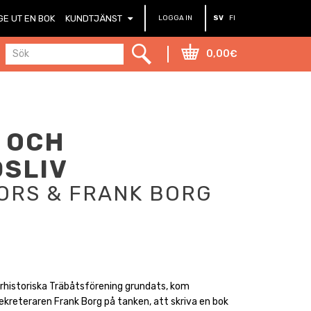
GE UT EN BOK
KUNDTJÄNST
LOGGA IN
SV
FI
0,00€
 OCH
SLIV
ORS & FRANK BORG
urhistoriska Träbåtsförening grundats, kom
kreteraren Frank Borg på tanken, att skriva en bok