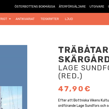
ÖSTERBOTTENS BOKMÄSSA
ÅTERFÖRSÄLJARE
UTGIVARE
RIGT
ANTIKVARIAT
TIDSKRIFTER
LJUD
TRÄBÅTAR
SKÄRGÅRD
LAGE SUNDF
(RED.)
47,90€
Efter att Bottniska Vikens Kult
ordförande Lage Sundfors och se