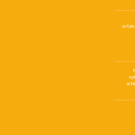
avtals
ny
arti