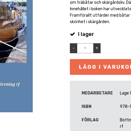
om träbåtar och skärgårdsliv. D
Innehållet i boken har utvecklats
Framförallt utfärder med båtar 
skönhet i skärgården.
I lager
-
+
LÄGG I VARUK
MEDARBETARE
Lage 
ISBN
978-
FÖRLAG
Bottn
rf