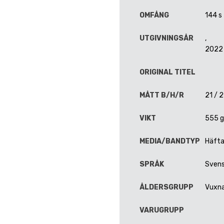
OMFÅNG
144 s
UTGIVNINGSÅR
,
2022
ORIGINAL TITEL
MÅTT B/H/R
21 / 2
VIKT
555 
MEDIA/BANDTYP
Häft
SPRÅK
Sven
ÅLDERSGRUPP
Vuxn
VARUGRUPP