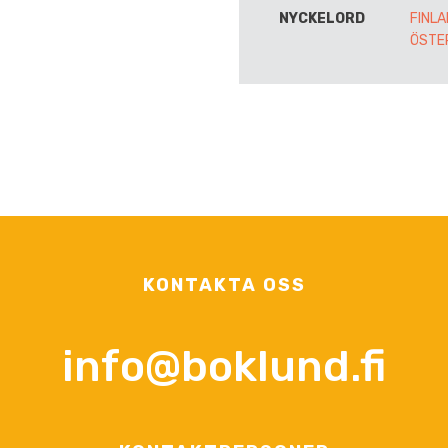
NYCKELORD
FINL
ÖSTE
KONTAKTA OSS
info@boklund.fi