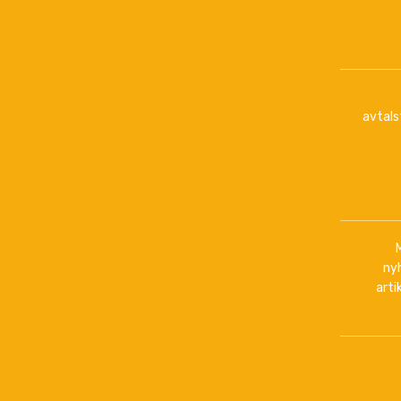
avtals
ny
arti