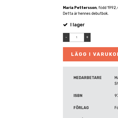
Maria Pettersson
, född 1992,
Detta är hennes debutbok.
I lager
-
+
LÄGG I VARUK
MEDARBETARE
M
S
ISBN
9
FÖRLAG
F