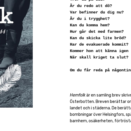
Är du redo att dö?
Var befinner du dig nu?
Är du i trygghet?
Kan du komma hem?
Hur går det med farmen?
Kan du skicka lite bröd?
Har de evakuerade kommit?
Kommer hon att känna igen 
När skall kriget ta slut?
Om du får reda på någontin
Hemfolk
är en samling brev skri
Österbotten. Breven berättar o
landet och i städerna. De berätta
bombningar över Helsingfors, spä
barnhem, osäkerheten, förtrösta