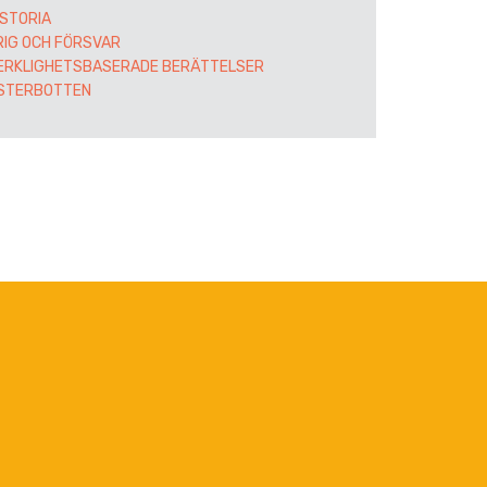
ISTORIA
RIG OCH FÖRSVAR
ERKLIGHETSBASERADE BERÄTTELSER
STERBOTTEN