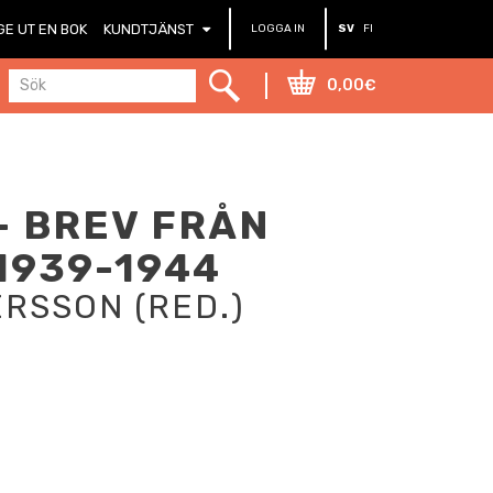
GE UT EN BOK
KUNDTJÄNST
LOGGA IN
SV
FI
0,00€
- BREV FRÅN
1939-1944
RSSON (RED.)