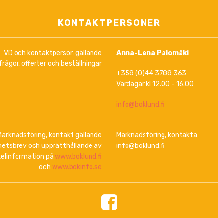
KONTAKTPERSONER
VD och kontaktperson gällande
Anna-Lena Palomäki
frågor, offerter och beställningar
+358 (0)44 3788 363
Vardagar kl 12.00 - 16.00
info@boklund.fi
Marknadsföring, kontakt gällande
Marknadsföring, kontakta
hetsbrev och upprätthållande av
info@boklund.fi
kelinformation på
www.boklund.fi
och
www.bokinfo.se