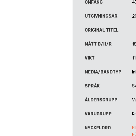
OMFÅNG
4
UTGIVNINGSÅR
2
ORIGINAL TITEL
MÅTT B/H/R
18
VIKT
1
MEDIA/BANDTYP
I
SPRÅK
S
ÅLDERSGRUPP
V
VARUGRUPP
Kr
NYCKELORD
F
F