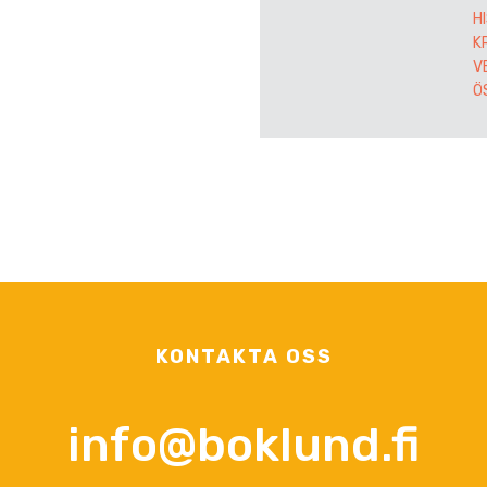
H
K
V
Ö
KONTAKTA OSS
info@boklund.fi