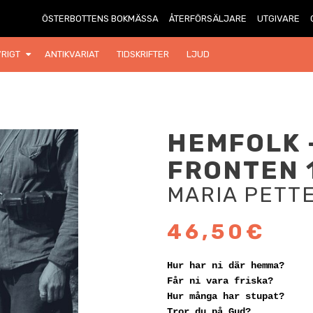
ÖSTERBOTTENS BOKMÄSSA
ÅTERFÖRSÄLJARE
UTGIVARE
RIGT
ANTIKVARIAT
TIDSKRIFTER
LJUD
HEMFOLK 
FRONTEN 
MARIA PETTE
46,50€
Hur har ni där hemma?
Får ni vara friska?
Hur många har stupat?
Tror du på Gud?