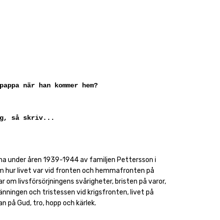
pappa när han kommer hem?
g, så skriv...
vna under åren 1939-1944 av familjen Pettersson i
m hur livet var vid fronten och hemmafronten på
r om livsförsörjningens svårigheter, bristen på varor,
nningen och tristessen vid krigsfronten, livet på
n på Gud, tro, hopp och kärlek.