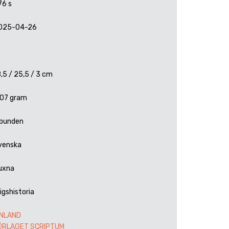
76 s
025-04-26
,5 / 25,5 / 3 cm
107 gram
nbunden
venska
uxna
igshistoria
INLAND
ÖRLAGET SCRIPTUM