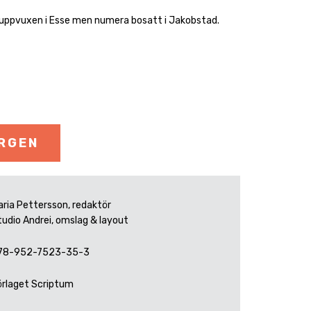
 uppvuxen i Esse men numera bosatt i Jakobstad.
ORGEN
aria Pettersson, redaktör
tudio Andrei, omslag & layout
78-952-7523-35-3
örlaget Scriptum