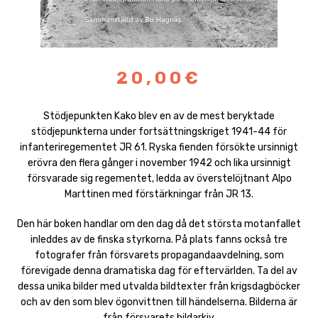
20,00€
Stödjepunkten Kako blev en av de mest beryktade
stödjepunkterna under fortsättningskriget 1941-44 för
infanteriregementet JR 61. Ryska fienden försökte ursinnigt
erövra den flera gånger i november 1942 och lika ursinnigt
försvarade sig regementet, ledda av överstelöjtnant Alpo
Marttinen med förstärkningar från JR 13.
Den här boken handlar om den dag då det största motanfallet
inleddes av de finska styrkorna. På plats fanns också tre
fotografer från försvarets propagandaavdelning, som
förevigade denna dramatiska dag för eftervärlden. Ta del av
dessa unika bilder med utvalda bildtexter från krigsdagböcker
och av den som blev ögonvittnen till händelserna. Bilderna är
från försvarets bildarkiv.