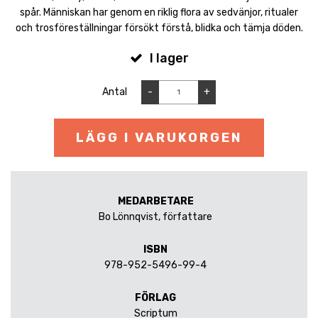
spår. Människan har genom en riklig flora av sedvänjor, ritualer
och trosföreställningar försökt förstå, blidka och tämja döden.
I lager
Antal
-
+
LÄGG I VARUKORGEN
MEDARBETARE
Bo Lönnqvist, författare
ISBN
978-952-5496-99-4
FÖRLAG
Scriptum