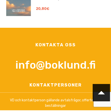
20,80€
KONTAKTA OSS
info@boklund.fi
KONTAKTPERSONER
VD och kontaktperson gällande avtalsfrågor, offerter och
beställningar