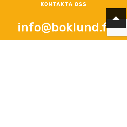
KONTAKTA OSS
info@boklund.fi
KONTAKTPERSONER
VD och kontaktperson gällande avtalsfrågor, offerter och
beställningar
Anna-Lena Palomäki
+358 (0)44 3788 363
Vardagar kl 12.00 - 16.00
info@boklund.fi