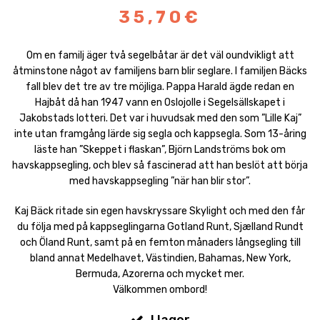
35,70€
Om en familj äger två segelbåtar är det väl oundvikligt att
åtminstone något av familjens barn blir seglare. I familjen Bäcks
fall blev det tre av tre möjliga. Pappa Harald ägde redan en
Hajbåt då han 1947 vann en Oslojolle i Segelsällskapet i
Jakobstads lotteri. Det var i huvudsak med den som ”Lille Kaj”
inte utan framgång lärde sig segla och kappsegla. Som 13-åring
läste han ”Skeppet i flaskan”, Björn Landströms bok om
havskappsegling, och blev så fascinerad att han beslöt att börja
med havskappsegling ”när han blir stor”.
Kaj Bäck ritade sin egen havskryssare Skylight och med den får
du följa med på kappseglingarna Gotland Runt, Sjælland Rundt
och Öland Runt, samt på en femton månaders långsegling till
bland annat Medelhavet, Västindien, Bahamas, New York,
Bermuda, Azorerna och mycket mer.
Välkommen ombord!