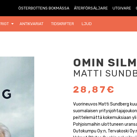
ÖSTERBOTTENS BOKMÄSSA
ÅTERFÖRSÄLJARE
UTGIVARE
RIGT
ANTIKVARIAT
TIDSKRIFTER
LJUD
OMIN SILM
MATTI SUND
28,87€
Vuorineuvos Matti Sundberg kuul
suomalaisen yritysjohtajajoukon
peittelemättä kokemuksiaan yli 5
Pohjoismaihin ulottuneen uransa 
Outokumpu Oy:n, Tervakoski Oy:n