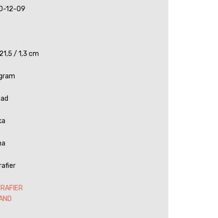
0-12-09
 21,5 / 1,3 cm
 gram
tad
ka
na
rafier
GRAFIER
LAND