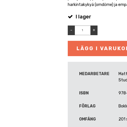
harkintakykyä (omdöme) ja emp
I lager
-
+
LÄGG I VARUK
MEDARBETARE
Matt
Stud
ISBN
978
FÖRLAG
Bokl
OMFÅNG
201 