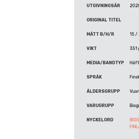
UTGIVNINGSÅR
202
ORIGINAL TITEL
MÅTT B/H/R
15 /
VIKT
351
MEDIA/BANDTYP
Häf
SPRÅK
Fins
ÅLDERSGRUPP
Vux
VARUGRUPP
Biog
NYCKELORD
BIO
FIN