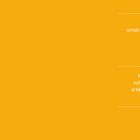
avtals
ny
arti