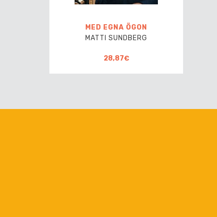
MED EGNA ÖGON
MATTI SUNDBERG
28,87€