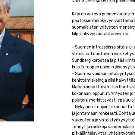
Valmet/Metso Oy:nkin polveileviin
Kirja on väkevä puheenvuoro joht
päätöksentekokyvyn välttämätt
suomalaisten yritysten menesty
kilpailukyvyn parantamiseksi.
- Suomen intresseissä pitäisi oll
yhteisöä. Luontainen viitekehys t
Sundberg korostaa ja pitää kii
kuin Euroopan unionin jäsenyytt
- Suomea voidaan pitää yritysd
kehittämiskeinoja olisi häivyttää
Mallia kannattaisi ottaa Ruotsis
kokonaan loppunut. Yritysten joht
poistaisi merkittävästi epäluulo
- Nykyinen ilmapiiri ei kannusta 
ja johtamaan rohkeasti. Johtaj
vaikeutena ja yhteistyökyvyttö
tehnyt ja rankkoja saneerauksia
pitkäjänteisyyttä, yhteistyöta