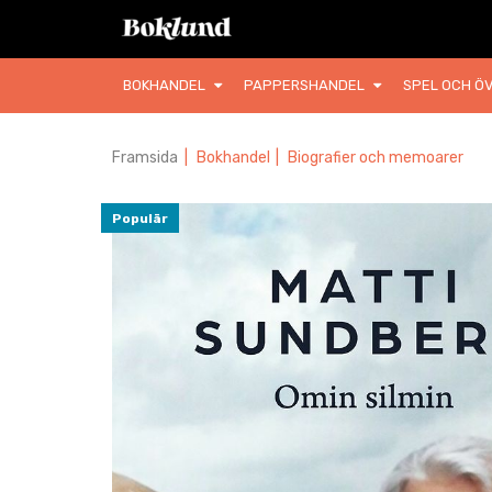
BOKHANDEL
PAPPERSHANDEL
SPEL OCH ÖV
Framsida
|
Bokhandel
|
Biografier och memoarer
Populär