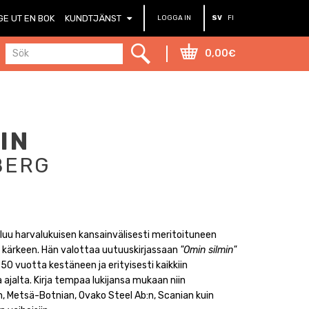
GE UT EN BOK
KUNDTJÄNST
LOGGA IN
SV
FI
0,00€
IN
BERG
uu harvalukuisen kansainvälisesti meritoituneen
 kärkeen. Hän valottaa uutuuskirjassaan
"Omin silmin"
0 vuotta kestäneen ja erityisesti kaikkiin
ajalta. Kirja tempaa lukijansa mukaan niin
, Metsä-Botnian, Ovako Steel Ab:n, Scanian kuin