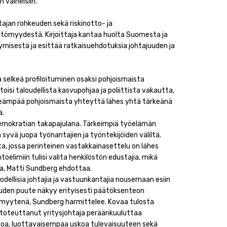
 vaiheisiin.
ajan rohkeuden sekä riskinotto- ja
ömyydestä. Kirjoittaja kantaa huolta Suomesta ja
misestä ja esittää ratkaisuehdotuksia johtajuuden ja
a selkeä profiloituminen osaksi pohjoismaista
oisi taloudellista kasvupohjaa ja poliittista vakautta,
nteämpää pohjoismaista yhteyttä lähes yhtä tärkeänä
ä.
emokratian takapajulana. Tärkeimpiä työelämän
 syvä juopa työnantajien ja työntekijöiden väliltä.
ta, jossa perinteinen vastakkainasettelu on lähes
oelimiin tulisi valita henkilöstön edustajia, mikä
ja, Matti Sundberg ehdottaa.
todellisia johtajia ja vastuunkantajia nousemaan esiin
uuden puute näkyy erityisesti päätöksenteon
myytenä, Sundberg harmittelee. Kovaa tulosta
 toteuttanut yritysjohtaja peräänkuuluttaa
itoa, luottavaisempaa uskoa tulevaisuuteen sekä