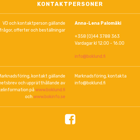
KONTAKTPERSONER
VD och kontaktperson gällande
Anna-Lena Palomäki
frågor, offerter och beställningar
+358 (0)44 3788 363
Vardagar kl 12.00 - 16.00
info@boklund.fi
Marknadsföring, kontakt gällande
Marknadsföring, kontakta
hetsbrev och upprätthållande av
info@boklund.fi
kelinformation på
www.boklund.fi
och
www.bokinfo.se