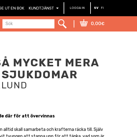
GE UT EN BOK
KUNDTJÄNST
LOGGA IN
SV
FI
0,00€
SÅ MYCKET MERA
 SJUKDOMAR
RLUND
 de där för att övervinnas
 alltid skall samarbeta och krafterna räcka till. Själv
vit tvungen att stanna upp för att tänka, vad som är