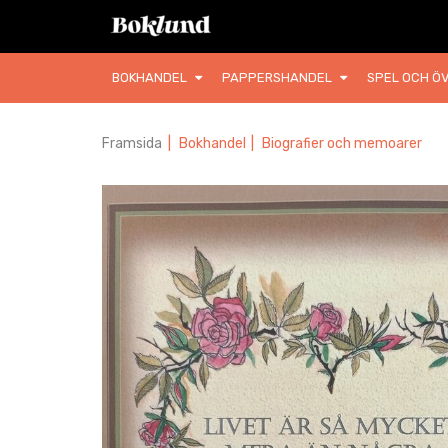
BOKHANDEL
PAPPERSHANDEL
SPEL OCH ÖV
Framsida
|
Bokhandel
|
Biografier och memoarer