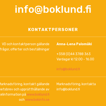
info@boklund.fi
KONTAKTPERSONER
VD och kontaktperson gällande
Anna-Lena Palomäki
frågor, offerter och beställningar
+358 (0)44 3788 363
Vardagar kl 12.00 - 16.00
info@boklund.fi
Marknadsföring, kontakt gällande
Marknadsföring, kontakta
hetsbrev och upprätthållande av
info@boklund.fi
kelinformation på
www.boklund.fi
och
www.bokinfo.se