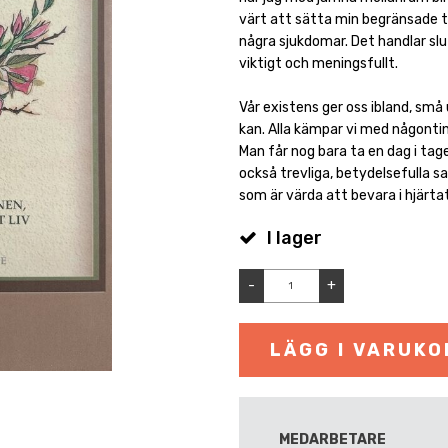
värt att sätta min begränsade t
några sjukdomar. Det handlar slu
viktigt och meningsfullt.
Vår existens ger oss ibland, små
kan. Alla kämpar vi med någonti
Man får nog bara ta en dag i tag
också trevliga, betydelsefulla s
som är värda att bevara i hjärtat
I lager
-
+
LÄGG I VARUK
MEDARBETARE