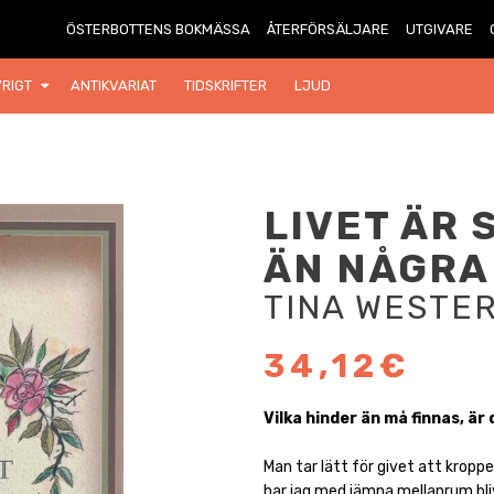
ÖSTERBOTTENS BOKMÄSSA
ÅTERFÖRSÄLJARE
UTGIVARE
RIGT
ANTIKVARIAT
TIDSKRIFTER
LJUD
LIVET ÄR 
ÄN NÅGRA
TINA WESTE
34,12€
Vilka hinder än må finnas, är
Man tar lätt för givet att kroppen
har jag med jämna mellanrum bli