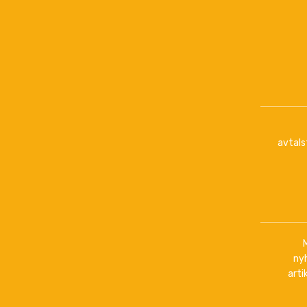
avtals
ny
arti