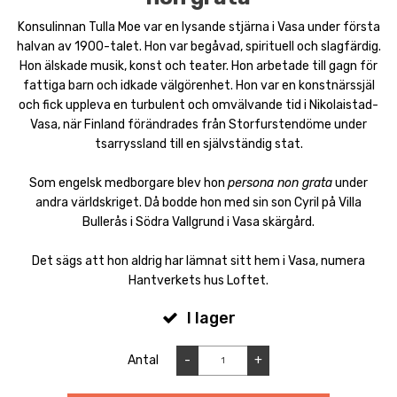
Konsulinnan Tulla Moe var en lysande stjärna i Vasa under första
halvan av 1900-talet. Hon var begåvad, spirituell och slagfärdig.
Hon älskade musik, konst och teater. Hon arbetade till gagn för
fattiga barn och idkade välgörenhet. Hon var en konstnärssjäl
och fick uppleva en turbulent och omvälvande tid i Nikolaistad-
Vasa, när Finland förändrades från Storfurstendöme under
tsarryssland till en självständig stat.
Som engelsk medborgare blev hon
persona non grata
under
andra världskriget. Då bodde hon med sin son Cyril på Villa
Bullerås i Södra Vallgrund i Vasa skärgård.
Det sägs att hon aldrig har lämnat sitt hem i Vasa, numera
Hantverkets hus Loftet.
I lager
Antal
-
+