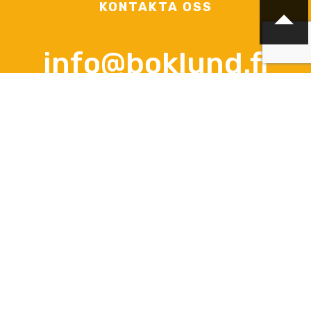
KONTAKTA OSS
info@boklund.fi
KONTAKTPERSONER
VD och kontaktperson gällande avtalsfrågor, offerter och
beställningar
Anna-Lena Palomäki
+358 (0)44 3788 363
Vardagar kl 12.00 - 16.00
info@boklund.fi