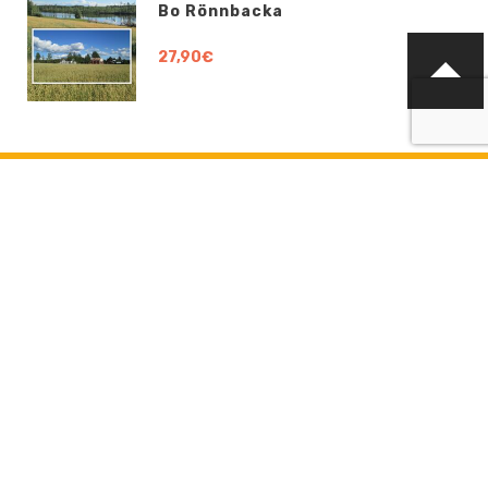
Bo Rönnbacka
27,90€
KONTAKTA OSS
info@boklund.fi
KONTAKTPERSONER
VD och kontaktperson gällande avtalsfrågor, offerter och