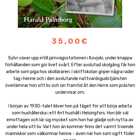
35,00€
Sylvi växer upp intill järnvägsstationen i Kovjoki, under knappa
förhållanden som gör livet svårt. Efter avslutad skolgång får hon
arbete som piga hos skolläraren. I skriftskolan griper några rader
tag i henne och i den avslutande nattvardsgudstjänsten
överlämnar hon sitt liv och sin framtid åt den Herre som prästen
undervisar om.
I början av 1930-talet kliver hon på tåget för att börja arbeta
som hushållerska i ett fint hushåll i Helsingfors. Hon blir väl
emottagen och lär sig mycket som hon har glädje och nytta av
under hela sitt liv. Vart hon än kommer finns det varmt troende
människor som välkomnar henne - även när hon som ogift föder