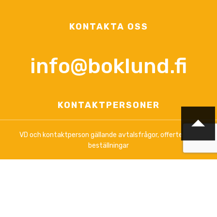
KONTAKTA OSS
info@boklund.fi
KONTAKTPERSONER
VD och kontaktperson gällande avtalsfrågor, offerter och
beställningar
Anna-Lena Palomäki
+358 (0)44 3788 363
Vardagar kl 12.00 - 16.00