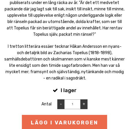
publiserats under en lång räcka av år. "Är det ett medvetet
packande där jag lagt sak till sak, insikt till insikt, minne till minne,
upplevelse till upplevelse enligt någon underliggande logik eller
blir ränseln packad av utomstående, dolda krafter, som ser till
att Topelius får sin berättigade andel av innehållet. Har rentav
Topelius själv, packat min ränsel?"
I tretton litterära essäer tecknar Håkan Andersson en nyans-
och detaljrik bild av Zacharias Topelius (1818-1898),
samhällsdebattören och skolmannen som vi kanske mest känner
lite ensidigt som den timide sagofarbrodern. Men han var så
mycket mer; framsynt och självständig, nytänkande och modig
- en radikal i sagodräkt.
I lager
Antal
-
+
LÄGG I VARUKORGEN